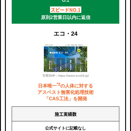
スピードNO.1
原則2営業日以内に返信
エコ・24
引用元HP：https://www.eco24.jp/
*2
日本唯一
の人体に対する
アスベスト
無害化処理技術
「CAS工法」を開発
施工実績数
公式サイトに
記載なし