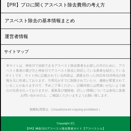
【PR】プロに聞くアスベスト除去費用の考え方
アスベスト除去の基本情報まとめ
運営者情報
サイトマップ
本サイトは、神奈川で信頼できるアスベスト除去業者をお探しの方のために、アス
ベスト業者の選び方と神奈川でアスベスト除去に対応している業者を紹介している
サイトです。サイト内に記載されている内容は、調査を行った2021年10月時点の情
報を元に作成しております。引用元がすでに削除されていたり、価格が変更されて
いることがありますので、予めご了承ください。記載内容には間違いがないよう細
心の注意を払っておりますが、最新及び価格他、詳しい情報については各社に直接
お問い合わせの上、ご確認くださいますようお願い致します。
無断転用禁止（Unauthorized copying prohibited.）
Copyright (C)
【PR】神奈川のアスベスト除去業者ガイド【アスベストル】