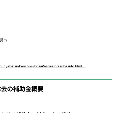
提出
s/bunyabetsu/kenchiku/bosai/asbesto/asubesuto.html）
除去の
補助金概要