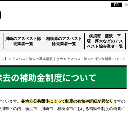
神
横須賀・藤沢・平
除
川崎のアスベスト除
相模原のアスベスト
塚・厚木などのアス
去業者一覧
除去業者一覧
ベスト除去業者一覧
トル】
川崎のアスベスト
森商会
オキ・コーポレー
日本トリート
アイエック
株式会社ジャパン
shimau株式会社
Ｉ＆Ｉ
マミヤ
BREAKRAFT
福山産業
イースト・コーポ
Three Peace
重賢工業
アップ総合企画
三協興産
»
アスベスト除去の基本情報まとめ
相模原のアスベス
マルホウ
大和ジェイテック
立花商事
山崎産業
東洋カイテック
エンダー
大川商事
»
アスベスト除去の補助金制度について
横須賀・藤沢・平
協和
アスベックス
マエネツ
トラスト
茂木商事
ミヤマ建設
稲田工業
関東建築施工
杉山土建
除去業者一覧_top
ション
グリーンプロモー
レーション
ト除去業者一覧
塚・厚木などのア
ト
_top
スベスト除去業者
除去の補助金制度について
一覧_top
けています。
各地方公共団体によって制度の有無や詳細が異なり
ますの
奈川県下の内、横浜市、川崎市、相模原市における補助金制度の概要に