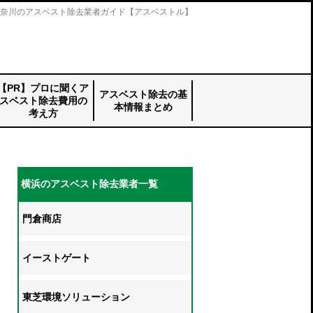
奈川のアスベスト除去業者ガイド【アスベストル】
【PR】プロに聞くア
アスベスト除去の基
スベスト除去費用の
本情報まとめ
考え方
【PR】プロに聞
アスベスト除去の
石綿含有産業廃棄
アスベスト除去工
アスベストの剥離
アスベスト除去│
アスベストの封じ
アスベストの囲い
アスベスト除去の
アスベスト除去の
アスベストの主な
アスベスト調査の
くアスベスト除去
基本情報まとめ
物の取り扱いと
事の工法
工法とは
ウォーター ジェ
込めとは
込みとは
補助金制度につい
主なフローとは
使用箇所
電子報告について
費用の考え方_top
_top
は？
ット工法とは
て
横浜のアスベスト除去業者一覧
門倉商店
イーストゲート
東芝環境ソリューション