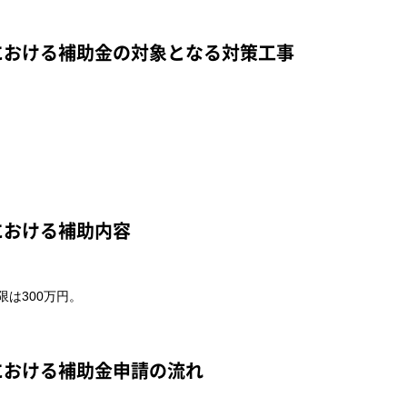
における
補助金の対象となる対策工事
における
補助内容
限は300万円。
における
補助金申請の流れ