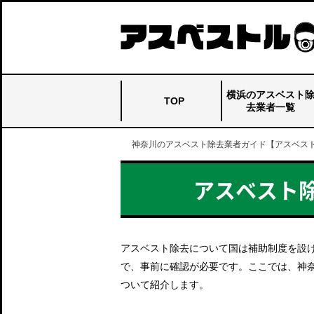
横浜のアスベスト
TOP
去業者一覧
神奈川のアスベスト除去業者ガイド【アスベス
横浜のアスベスト
門倉商店
イーストゲート
東芝環境ソリュー
オオスミ
アステック
山本建設株式会社
フラット
サブレットジャパ
大塚機工
ミネ工業
ビルド・アップ
白亜建設
関総業
オーエス・クリー
ゼロスタイル
ワンツースリー
ヤマムラ
心総建
EL
ハマーズ
クマキリ
壱解（閉業）
新和産業
袋内興業
昭和建設
三共工業
Gデザイン
トミナガ
横浜オペレーショ
アウトイン
憲良
浦山工務店
横浜エンジニアリ
増田解体
アシレ
嵯峨野
シゲン
ファーストビルト
アドライブ
安全基画
都市建設システム
ムラタ建装サービ
コーケン
栄翔
ジオテックス
エコ・24
阿部興業
除去業者一覧_top
ション
ン
ン
ン
ング
ス
TOP
アスベスト
アスベスト除去について国は補助制度を設
で、事前に確認が必要です。ここでは、神
ついて紹介します。