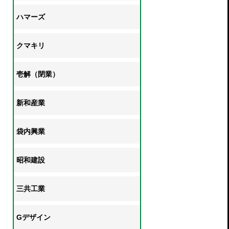
ハマーズ
クマキリ
壱解（閉業）
新和産業
袋内興業
昭和建設
三共工業
Gデザイン