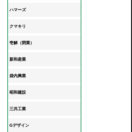
ハマーズ
クマキリ
壱解（閉業）
新和産業
袋内興業
昭和建設
三共工業
Gデザイン