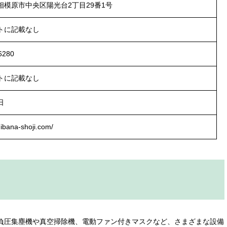
相模原市中央区陽光台2丁目29番1号
トに記載なし
6280
トに記載なし
日
hibana-shoji.com/
、負圧集塵機や真空掃除機、電動ファン付きマスクなど、さまざまな設備