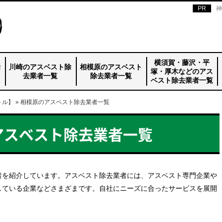
神
横須賀・藤沢・平
除
川崎のアスベスト除
相模原のアスベスト
塚・厚木などのアス
去業者一覧
除去業者一覧
ベスト除去業者一覧
トル】
川崎のアスベスト
森商会
オキ・コーポレー
日本トリート
アイエック
株式会社ジャパン
shimau株式会社
Ｉ＆Ｉ
マミヤ
BREAKRAFT
福山産業
イースト・コーポ
Three Peace
重賢工業
アップ総合企画
三協興産
»
相模原のアスベスト除去業者一覧
相模原のアスベス
マルホウ
大和ジェイテック
立花商事
山崎産業
東洋カイテック
エンダー
大川商事
横須賀・藤沢・平
協和
アスベックス
マエネツ
トラスト
茂木商事
ミヤマ建設
稲田工業
関東建築施工
杉山土建
除去業者一覧_top
ション
グリーンプロモー
レーション
ト除去業者一覧
塚・厚木などのア
ト
_top
スベスト除去業者
アスベスト除去業者一覧
一覧_top
者を紹介しています。アスベスト除去業者には、アスベスト専門企業や
している企業などさまざまです。自社にニーズに合ったサービスを展開