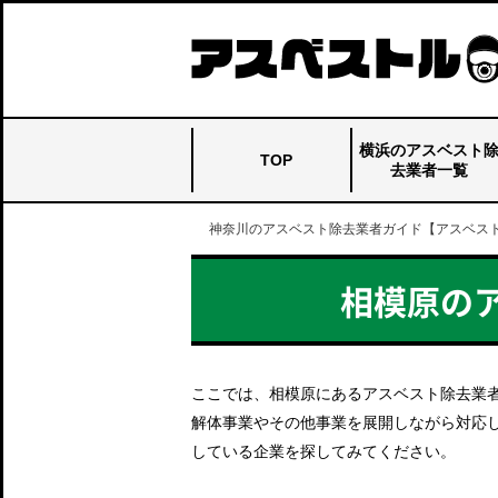
横浜のアスベスト
TOP
去業者一覧
神奈川のアスベスト除去業者ガイド【アスベス
横浜のアスベスト
門倉商店
イーストゲート
東芝環境ソリュー
オオスミ
アステック
山本建設株式会社
フラット
サブレットジャパ
大塚機工
ミネ工業
ビルド・アップ
白亜建設
関総業
オーエス・クリー
ゼロスタイル
ワンツースリー
ヤマムラ
心総建
EL
ハマーズ
クマキリ
壱解（閉業）
新和産業
袋内興業
昭和建設
三共工業
Gデザイン
トミナガ
横浜オペレーショ
アウトイン
憲良
浦山工務店
横浜エンジニアリ
増田解体
アシレ
嵯峨野
シゲン
ファーストビルト
アドライブ
安全基画
都市建設システム
ムラタ建装サービ
コーケン
栄翔
ジオテックス
エコ・24
阿部興業
除去業者一覧_top
ション
ン
ン
ン
ング
ス
TOP
相模原の
ここでは、相模原にあるアスベスト除去業
解体事業やその他事業を展開しながら対応
している企業を探してみてください。