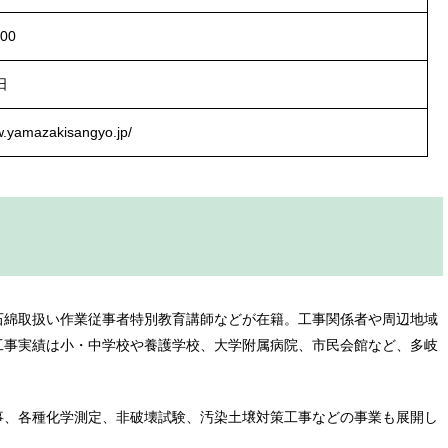
:00
日
w.yamazakisangyo.jp/
石綿取扱い作業従事者特別教育講師などが在籍。工事関係者や周辺地域
工事実績は小・中学校や養護学校、大学附属病院、市民会館など、多岐
事、各種化学測定、非破壊試験、汚染土壌対策工事などの事業も展開し