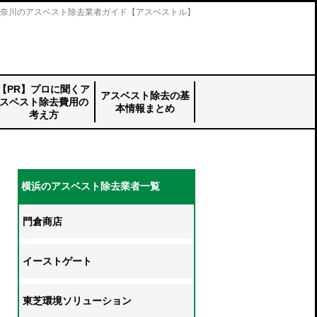
奈川のアスベスト除去業者ガイド【アスベストル】
【PR】プロに聞くア
アスベスト除去の基
スベスト除去費用の
本情報まとめ
考え方
【PR】プロに聞
アスベスト除去の
石綿含有産業廃棄
アスベスト除去工
アスベストの剥離
アスベスト除去│
アスベストの封じ
アスベストの囲い
アスベスト除去の
アスベスト除去の
アスベストの主な
アスベスト調査の
くアスベスト除去
基本情報まとめ
物の取り扱いと
事の工法
工法とは
ウォーター ジェ
込めとは
込みとは
補助金制度につい
主なフローとは
使用箇所
電子報告について
費用の考え方_top
_top
は？
ット工法とは
て
横浜のアスベスト除去業者一覧
門倉商店
イーストゲート
東芝環境ソリューション