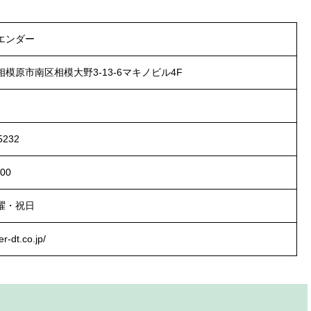
エンダー
模原市南区相模大野3-13-6
マキノビル4F
5232
:00
曜・祝日
er-dt.co.jp/